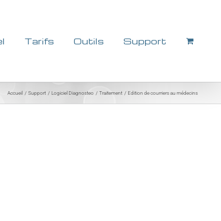
el
Tarifs
Outils
Support
Accueil
Support
Logiciel Diagnosteo
Traitement
Edition de courriers au médecins