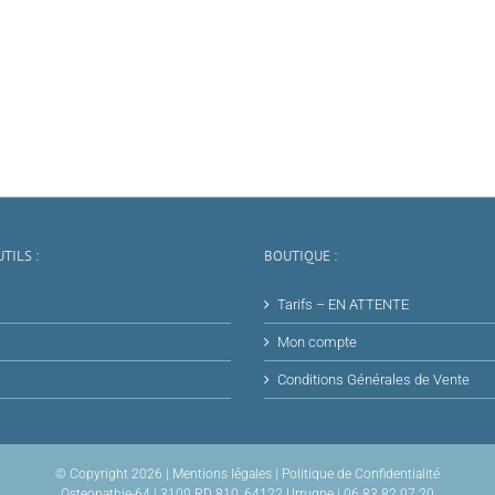
TILS :
BOUTIQUE :
Tarifs – EN ATTENTE
Mon compte
Conditions Générales de Vente
© Copyright
2026 |
Mentions légales
|
Politique de Confidentialité
Osteopathie-64 | 3100 RD 810, 64122 Urrugne | 06 83 82 07 20