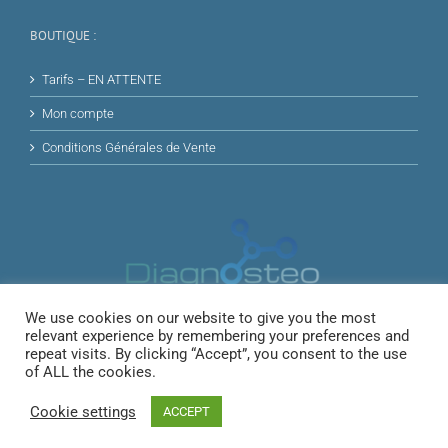
BOUTIQUE :
Tarifs – EN ATTENTE
Mon compte
Conditions Générales de Vente
We use cookies on our website to give you the most
relevant experience by remembering your preferences and
repeat visits. By clicking “Accept”, you consent to the use
of ALL the cookies.
Cookie settings
ACCEPT
© Copyright
2026 |
Mentions légales
|
Politique de Confidentialité
Osteopathie-64 | 3100 RD 810, 64122 Urrugne | 06 83 82 07 20