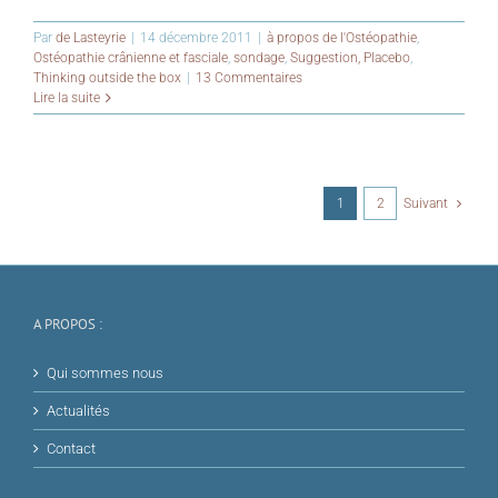
Par
de Lasteyrie
|
14 décembre 2011
|
à propos de l'Ostéopathie
,
Ostéopathie crânienne et fasciale
,
sondage
,
Suggestion, Placebo
,
Thinking outside the box
|
13 Commentaires
Lire la suite
1
2
Suivant
A PROPOS :
Qui sommes nous
Actualités
Contact