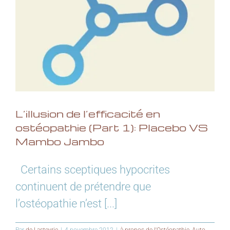
L’illusion de l’efficacité en
ostéopathie (Part 1): Placebo VS
Mambo Jambo
Certains sceptiques hypocrites
continuent de prétendre que
l’ostéopathie n’est [...]
Par
de Lasteyrie
|
4 novembre 2012
|
à propos de l'Ostéopathie
,
Auto-