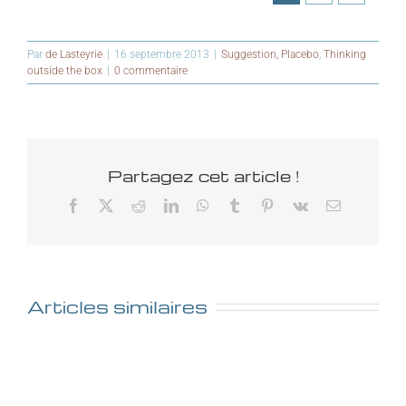
Par
de Lasteyrie
|
16 septembre 2013
|
Suggestion, Placebo
,
Thinking
outside the box
|
0 commentaire
Partagez cet article !
Facebook
X
Reddit
LinkedIn
WhatsApp
Tumblr
Pinterest
Vk
Email
Articles similaires