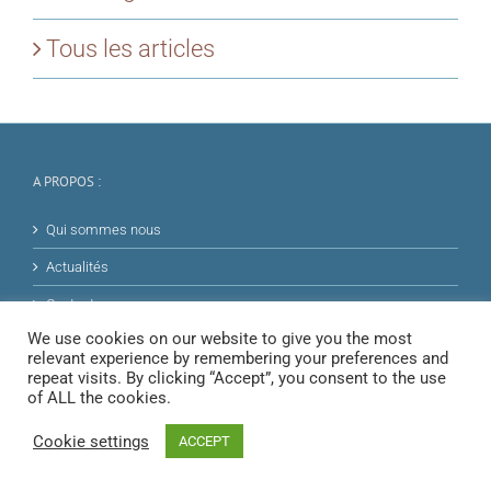
Tous les articles
A PROPOS :
Qui sommes nous
Actualités
Contact
We use cookies on our website to give you the most
relevant experience by remembering your preferences and
repeat visits. By clicking “Accept”, you consent to the use
LOGICIEL & OUTILS :
of ALL the cookies.
Logiciel
Cookie settings
ACCEPT
Outils