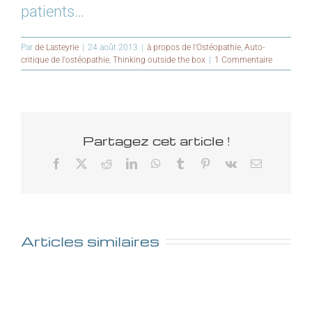
patients…
Par
de Lasteyrie
|
24 août 2013
|
à propos de l'Ostéopathie
,
Auto-
critique de l'ostéopathie
,
Thinking outside the box
|
1 Commentaire
Partagez cet article !
Facebook
X
Reddit
LinkedIn
WhatsApp
Tumblr
Pinterest
Vk
Email
Articles similaires