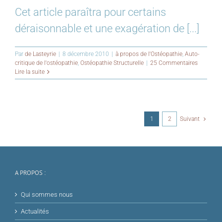
Cet article paraîtra pour certains
déraisonnable et une exagération de [...]
Par
de Lasteyrie
|
8 décembre 2010
|
à propos de l'Ostéopathie
,
Auto-
critique de l'ostéopathie
,
Ostéopathie Structurelle
|
25 Commentaires
Lire la suite
1
2
Suivant
A PROPOS :
Qui sommes nous
Actualités