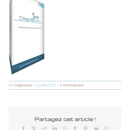
Par
Diagnosteo
|
6 juillet 2021
|
0 commentaire
Partagez cet article !
Facebook
X
Reddit
LinkedIn
WhatsApp
Tumblr
Pinterest
Vk
Email