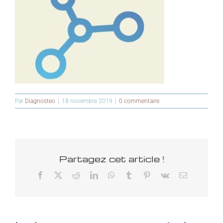
Par
Diagnosteo
|
18 novembre 2019
|
0 commentaire
Partagez cet article !
Facebook
X
Reddit
LinkedIn
WhatsApp
Tumblr
Pinterest
Vk
Email