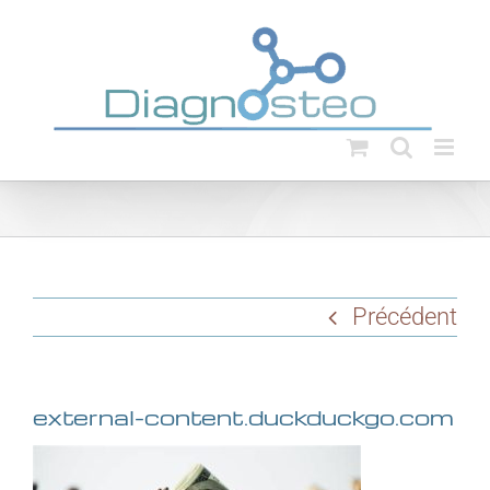
Passer
au
contenu
Précédent
external-content.duckduckgo.com