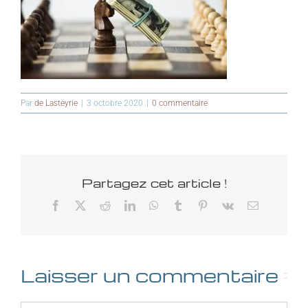
Par
de Lasteyrie
|
3 octobre 2020
|
0 commentaire
Partagez cet article !
Facebook
X
Reddit
LinkedIn
WhatsApp
Tumblr
Pinterest
Vk
Email
Laisser un commentaire