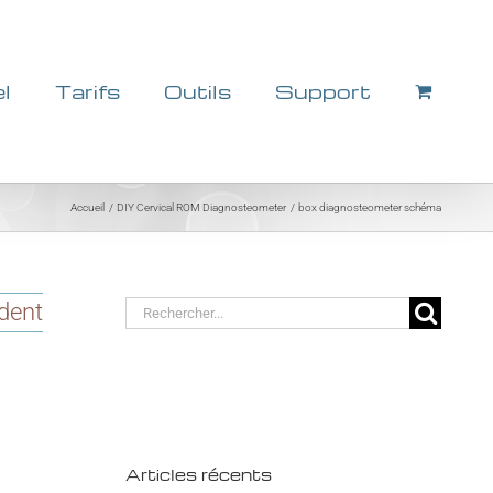
el
Tarifs
Outils
Support
Accueil
DIY Cervical ROM Diagnosteometer
box diagnosteometer schéma
Rechercher:
dent
Articles récents