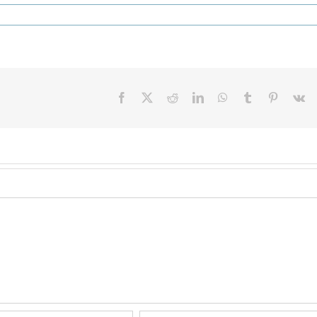
Facebook
X
Reddit
LinkedIn
WhatsApp
Tumblr
Pinterest
V