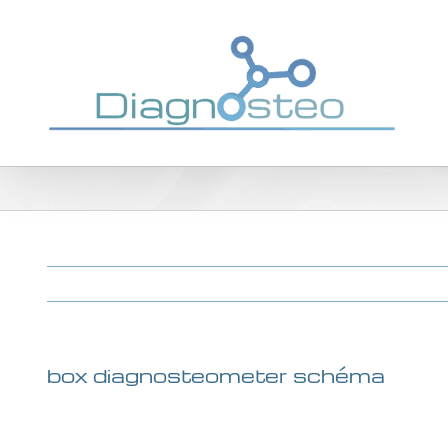
Passer
au
contenu
box diagnosteometer schéma