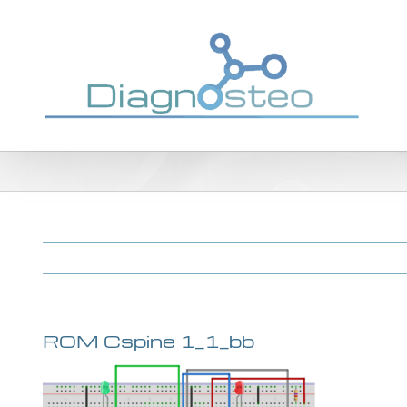
Passer
au
contenu
ROM Cspine 1_1_bb