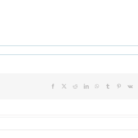
Facebook
X
Reddit
LinkedIn
WhatsApp
Tumblr
Pinterest
V