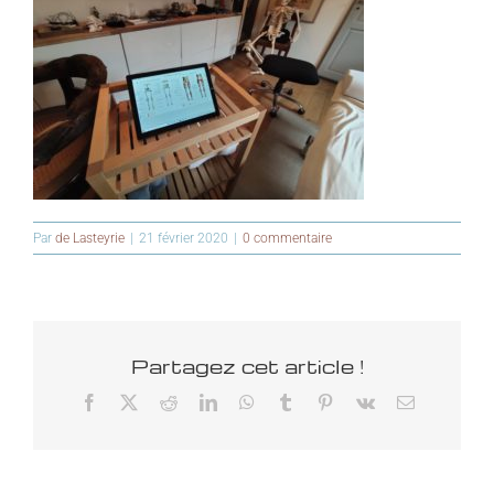
Par
de Lasteyrie
|
21 février 2020
|
0 commentaire
Partagez cet article !
Facebook
X
Reddit
LinkedIn
WhatsApp
Tumblr
Pinterest
Vk
Email