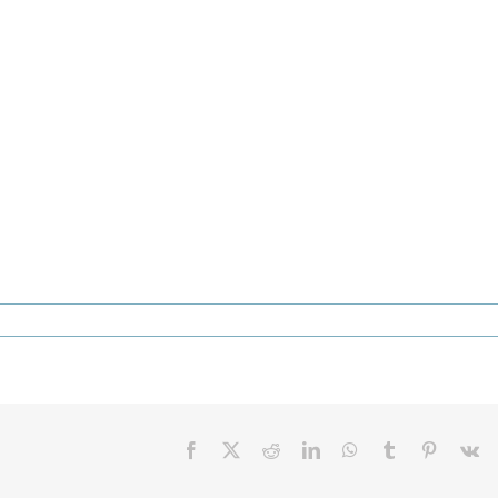
Facebook
X
Reddit
LinkedIn
WhatsApp
Tumblr
Pinterest
V