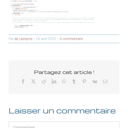
Par
de Lasteyrie
|
26 avril 2020
|
0 commentaire
Partagez cet article !
Facebook
X
Reddit
LinkedIn
WhatsApp
Tumblr
Pinterest
Vk
Email
Laisser un commentaire
Commentaire