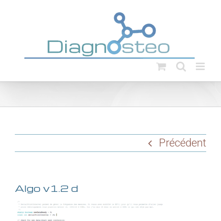
Passer
au
contenu
Précédent
Algo v1.2 d