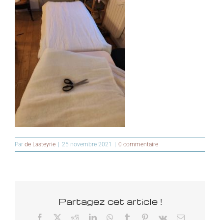
Par
de Lasteyrie
|
25 novembre 2021
|
0 commentaire
Partagez cet article !
Facebook
X
Reddit
LinkedIn
WhatsApp
Tumblr
Pinterest
Vk
Email