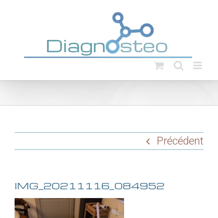
Passer
au
contenu
Précédent
IMG_20211116_084952