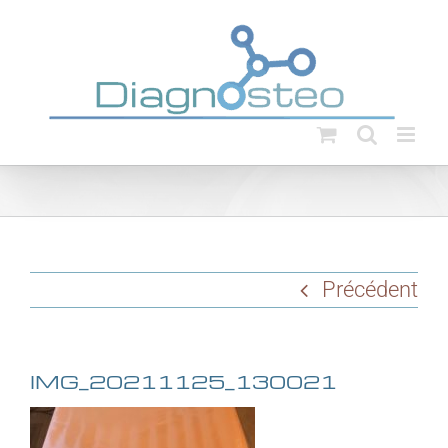
Passer
au
contenu
Précédent
IMG_20211125_130021