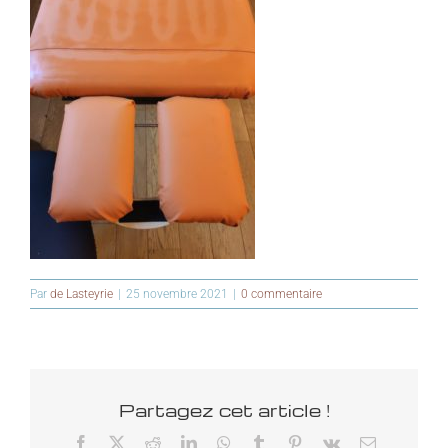
Par
de Lasteyrie
|
25 novembre 2021
|
0 commentaire
Partagez cet article !
Facebook
X
Reddit
LinkedIn
WhatsApp
Tumblr
Pinterest
Vk
Email