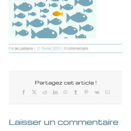
Par
de Lasteyrie
|
21 février 2020
|
0 commentaire
Partagez cet article !
Facebook
X
Reddit
LinkedIn
WhatsApp
Tumblr
Pinterest
Vk
Email
Laisser un commentaire