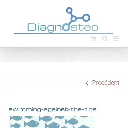
Passer
au
contenu
Précédent
swimming-against-the-tide