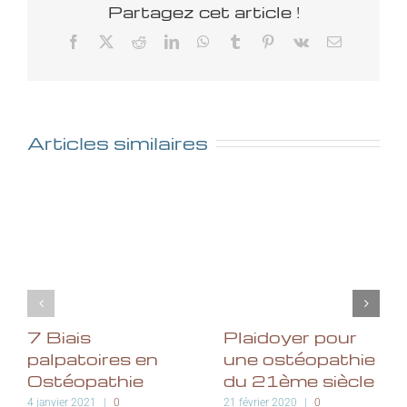
Partagez cet article !
Facebook
X
Reddit
LinkedIn
WhatsApp
Tumblr
Pinterest
Vk
Email
Articles similaires
7 Biais
Plaidoyer pour
palpatoires en
une ostéopathie
Ostéopathie
du 21ème siècle
4 janvier 2021
|
0
21 février 2020
|
0