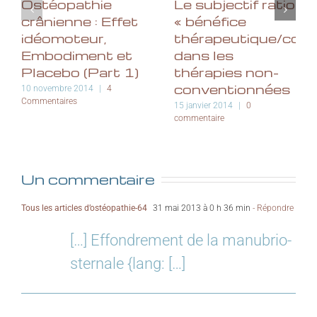
Ostéopathie
Le subjectif ratio
crânienne : Effet
« bénéfice
idéomoteur,
thérapeutique/coût
Embodiment et
dans les
Placebo (Part 1)
thérapies non-
conventionnées
10 novembre 2014
|
4
Commentaires
15 janvier 2014
|
0
commentaire
Un commentaire
Tous les articles d’ostéopathie-64
31 mai 2013 à 0 h 36 min
- Répondre
[…] Effondrement de la manubrio-
sternale {lang: […]