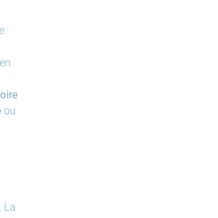
e
’en
ire
e
ou
. La