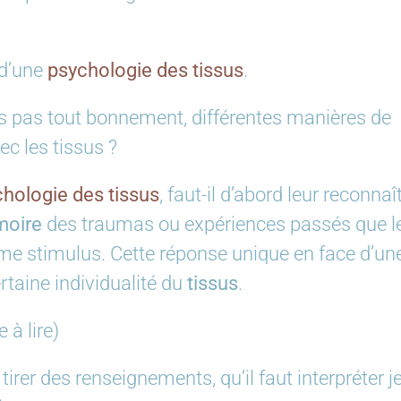
 d’une
psychologie des tissus
.
es pas tout bonnement, différentes manières de
c les tissus ?
chologie des
tissus
, faut-il d’abord leur reconnaî
oire
des traumas ou expériences passés que l
ême stimulus. Cette réponse unique en face d’un
taine individualité du
tissus
.
e à lire)
irer des renseignements, qu’il faut interpréter j