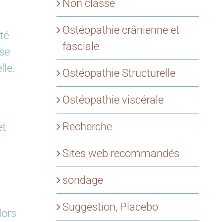
Non classé
Ostéopathie crânienne et
té
fasciale
sse
lle.
Ostéopathie Structurelle
Ostéopathie viscérale
Recherche
et
Sites web recommandés
sondage
Suggestion, Placebo
lors