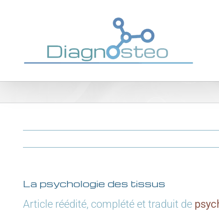
Passer
au
contenu
La psychologie des tissus
Article réédité, complété et traduit de
psych