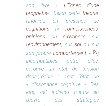
son livre «
L’Échec d’une
prophétie
« .Selon cette
théorie
,
l’individu en présence de
cognitions
(«
connaissances
,
opinions
ou
croyances
sur
l’
environnement
, sur
soi
ou sur
[2]
son propre
comportement
»
)
incompatibles entre elles,
éprouve un état de tension
désagréable : c’est l’état de
« dissonance cognitive ». Dès
lors, cet individu mettra en
œuvre des stratégies