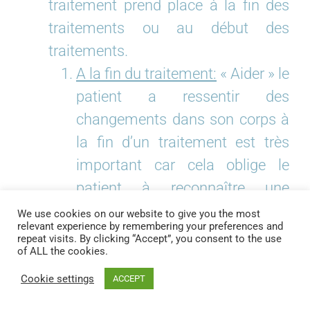
traitement prend place à la fin des
traitements ou au début des
traitements.
A la fin du traitement:
« Aider » le
patient a ressentir des
changements dans son corps à
la fin d’un traitement est très
important car cela oblige le
patient à reconnaître une
certaine efficacité du traitement
We use cookies on our website to give you the most
relevant experience by remembering your preferences and
qu’il vient de recevoir, ce qui
repeat visits. By clicking “Accept”, you consent to the use
of ALL the cookies.
ouvre une porte à l’acceptation
de pouvoir aller mieux dans le
Cookie settings
ACCEPT
futur. Certains patients, les