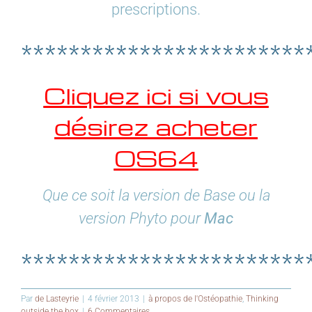
prescriptions.
************************
Cliquez ici si vous
désirez acheter
OS64
Que ce soit la version de Base ou la
version Phyto pour
Mac
************************
Par
de Lasteyrie
|
4 février 2013
|
à propos de l'Ostéopathie
,
Thinking
outside the box
|
6 Commentaires