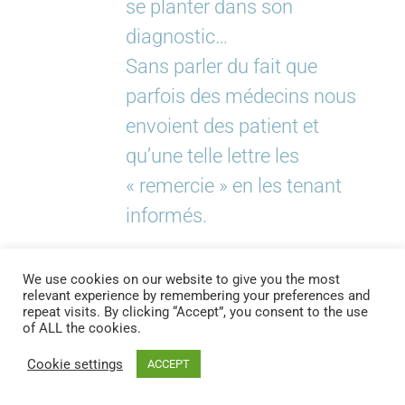
se planter dans son
diagnostic…
Sans parler du fait que
parfois des médecins nous
envoient des patient et
qu’une telle lettre les
« remercie » en les tenant
informés.
Merci en tout cas pour ton
We use cookies on our website to give you the most
feedback apprécié ! Je
relevant experience by remembering your preferences and
repeat visits. By clicking “Accept”, you consent to the use
m’active à ces modifications
of ALL the cookies.
et upload un nouveau
Cookie settings
ACCEPT
modèle de DEMO,